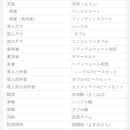
毛毯
毛布（もうふ）
床裙
ベッドスカート
床裙（有内束）
フィッティドスカート
单人尺寸
シングル
双人尺寸
ダブル
加大尺寸
エクストラーダブル
春秋被
ミディアムウェート布団
夏凉被
サマーキルト
冬被
ヘブィウェート布団
单人三件套
シングル3ピースセット
双人四件套
ダブル4ピースセット
双人加大四件套
エクストラー4ピースセット
幅宽
生地幅（きじはば）
单幅
シングル幅
双幅
ダブル幅
洗标
品质ネーム
防滑绑绳
四隅纽（よすみひも）