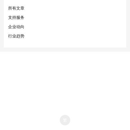
所有文章
支持服务
企业动向
行业趋势
2020-2036年惠泽永利(北京)国际纺织品有限公司版权所有
京ICP备12007941号-1
中国北京市通州区台湖镇前营广场1号
全国服务热线：400-653-1018
HEWZER WYNN(惠泽永利) 版权所有 2019-2026
京ICP备12007941号-1
HEWZER WYNN(惠泽永利) 版权所有 2019-2026
京ICP备
12007941号-1
京ICP备12007941号-1
繁