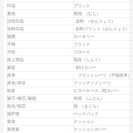
印花
プリント
素色
無地 （むじ）
活性印花
染料 （せんりょう）
涂料印花
顔料プリント（がんりょう）
圆网
ロータリー
平网
フラット
平纹
ブロード
床上用品
寝具（しんぐ）
被套
掛けカバー
床单
フラット
シーツ
（平铺床单）
床包
/
床笠
フィッティドシーツ
枕套
ピローケース /枕カバー
被子
/
被芯
/
被胎
布団 （ふとん）
枕头
/
枕芯
枕 （まくら）
保护垫
ベッドパッド
靠垫
クッション
靠垫套
クッションカバー