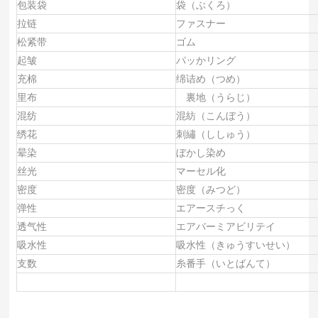
包装袋
袋（ぶくろ）
拉链
ファスナー
松紧带
ゴム
起皱
パッかリング
充棉
绵诘め（つめ）
里布
裏地（うらじ）
混纺
混紡（こんぼう）
绣花
刺繡（ししゅう）
晕染
ぼかし染め
丝光
マーセル化
密度
密度（みつど）
弹性
エアースチっく
透气性
エアバーミアビリテイ
吸水性
吸水性（きゅうすいせい）
支数
糸番手（いとばんて）