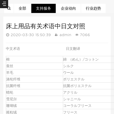
全部
支持服务
企业动向
行业趋势
床上用品有关术语中日文对照
2020-03-30 15:50:39
admin
7066
中文术语 日文翻译
棉
綿 （めん）/コットン
蚕丝
シルク
羊毛
ウール
涤纶纤维
ポリエステル
抗菌纤维
抗菌ポリエステル
晴纶
アクリル
雪尼尔
シャニール
珊瑚绒
コーラルフリース
摇粒绒
フリース