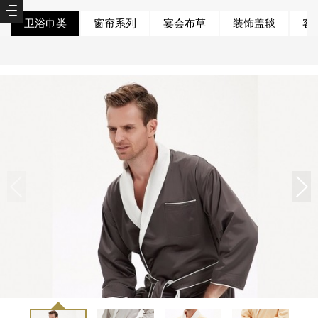
卫浴巾类
窗帘系列
宴会布草
装饰盖毯
客