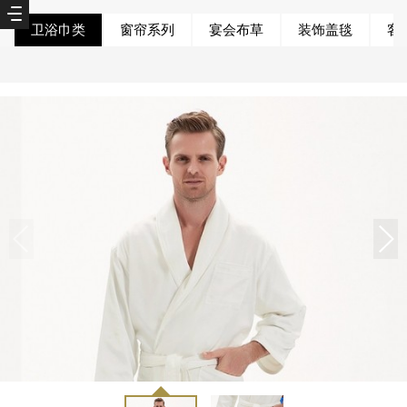
卫浴巾类
窗帘系列
宴会布草
装饰盖毯
客