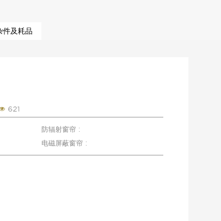
杂件及耗品
621
防辐射窗帘 :
电磁屏蔽窗帘 :