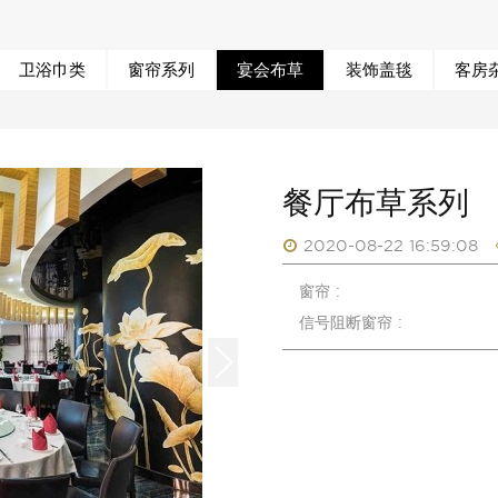
卫浴巾类
窗帘系列
宴会布草
装饰盖毯
客房
餐厅布草系列
2020-08-22 16:59:08
窗帘 :
信号阻断窗帘 :